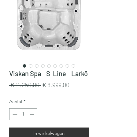
Viskan Spa - S-Line - Larkö
Normale
Verkoopprijs
 € 11.250,00 
€ 8.999,00
prijs
Aantal
*
In winkelwagen