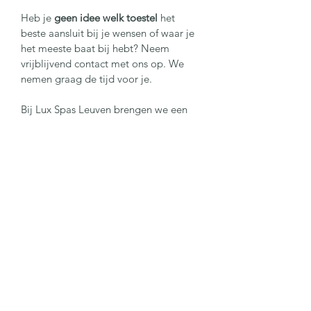
Heb je 
geen idee welk toestel 
het 
beste aansluit bij je wensen of waar je 
het meeste baat bij hebt? Neem 
vrijblijvend contact met ons op. We 
nemen graag de tijd voor je.
Bij Lux Spas Leuven brengen we een 
spa en infrarood winkel van hoge 
kwaliteit naar Leuven en omgeving.
Wellness Lux Spas Leuven staat 
gekend voor zijn doorgedrongen 
persoonlijke aanpak en perfecte 
opvolging na verkoop.
Wij luisteren en zorgen voor de beste 
invulling voor u. Of dit nu ontspanning 
of pijnbestrijding is, bij Lux Spas 
Leuven is er altijd een gepaste 
oplossing.
Ontspannende groet,